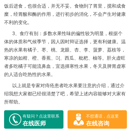
饭后进食，也很合适，并无不妥。食物到了胃里，搅和成食
糜，经胃酸和酶的作用，进行初步的消化，不会产生对健康
不利的变化。
3、食疗有别：多数水果性味的偏性较为明显，根据个
体的体质和气候季节，因人因时辩证选择，更有利健康。温
热的水果有橘子、枣、桃、龙眼、杏、李、菠萝、荔枝等，
寒凉的如柑、橙、香蕉、{、西瓜、枇杷、柚等。肝火虚旺
者多吃橘子可能流鼻血，宜选择寒性水果，冬天及脾胃虚寒
的人适合吃热性的水果。
以上就是专家对痔疮患者吃水果要注意的介绍，通过介
绍我想大家都已经很清楚了吧，希望上述内容能够对大家有
所帮助。
有疑问？点这里联系
不想通话，点这里
在线医师
在线咨询