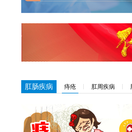
肛肠疾病
痔疮
肛周疾病