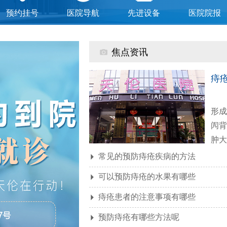
预约挂号
医院导航
先进设备
医院院报

焦点资讯
痔
形成
闶背
肿大?
常见的预防痔疮疾病的方法

可以预防痔疮的水果有哪些

痔疮患者的注意事项有哪些

预防痔疮有哪些方法呢
