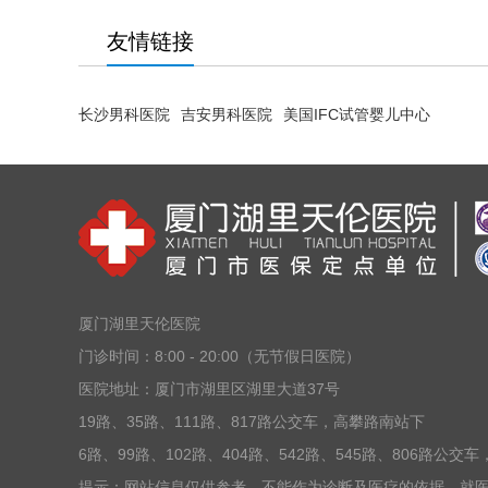
友情链接
长沙男科医院
吉安男科医院
美国IFC试管婴儿中心
厦门湖里天伦医院
门诊时间：8:00 - 20:00（无节假日医院）
医院地址：厦门市湖里区湖里大道37号
19路、35路、111路、817路公交车，高攀路南站下
6路、99路、102路、404路、542路、545路、806路公
提示：网站信息仅供参考，不能作为诊断及医疗的依据，就医