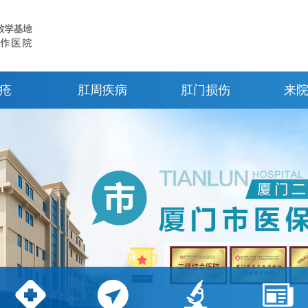
疮
肛周疾病
肛门损伤
来



