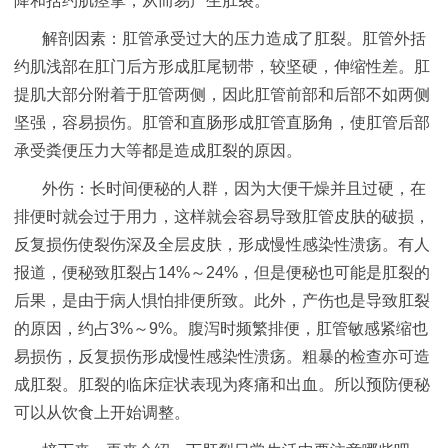
降和括约肌痉挛，从而易产生肛裂。
解剖因素：肛管承受过大的压力造成了肛裂。肛管外括
约肌浅部在肛门后方形成肛尾韧带，较坚硬，伸缩性差。肛
提肌大部分附着于肛管两侧，因此肛管前部和后部不如两侧
坚强，容易损伤。肛管和直肠形成肛管直肠角，使肛管后部
承受粪便压力大等都是造成肛裂的原因。
外伤：长时间便秘的人群，因为大便干燥并且过硬，在
排便时就会过于用力，这样就会容易导致肛管皮肤的破损，
反复损伤使裂伤深及全层皮肤，形成慢性感染性溃疡。有人
报道，便秘致肛裂占14%～24%，但是便秘也可能是肛裂的
后果，是由于病人惧怕排便所致。此外，产伤也是导致肛裂
的原因，约占3%～9%。腹泻时频繁排便，肛管敏感紧缩也
易损伤，反复损伤形成慢性感染性溃疡。粗暴的检查亦可造
成肛裂。肛裂的临床症状表现为疼痛和出血。所以预防便秘
可以从饮食上开始调整。