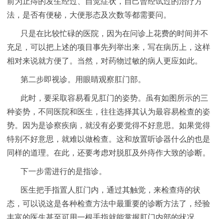
前为止痔的发生经过、自觉症状，自己曾经试过的治疗方
法，是否有便秘，大便形态及次数等都需要问。
只是在比较忙碌的医院，因为在问诊上花费的时间并不
充足，可以把上述的项目事先列举出来，写在病历上，这样
相对来说就方便了。当然，对药物过敏的病人更应如此。
第二步即视诊。用眼睛观察肛门部。
此时，要采取容易看见肛门的姿势。虽有如图所示的三
种姿势，不同医院和医生，往往选择其认为最容易检查的姿
势。因为是诊察疾病，就没有必要觉得不好意思。如果觉得
特别不好意思，就难以做检查。这和放置听诊器什么的也是
同样的道理。在此，还要考虑对脱肛及外痔作大致的诊断。
下一步需进行的是指诊。
医生把手指置人肛门内，通过其触觉，来检查痔的状
态，可以说这是各种检查方法中最重要的诊断方法了，经验
丰富的医生甚至可用一根手指就能掌握肛门内部的状况。